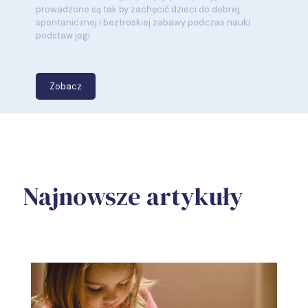
prowadzone są tak by zachęcić dzieci do dobrej,
spontanicznej i beztroskiej zabawy podczas nauki
podstaw jogi.
Zobacz
Najnowsze artykuły