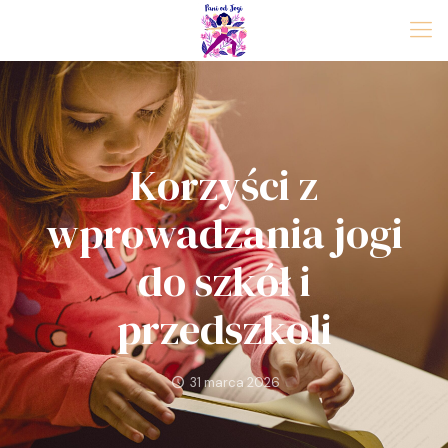
Korzyści z
wprowadzania jogi
do szkół i
przedszkoli
31 marca 2026