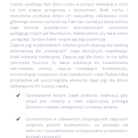
często spędzają zbyt dużo czasu w pozycji siedzącej a ruch
na tym etapie przegrywa z bezruchem. Brak ruchu i
monotonia pozbywa dzieci ich naturalnej ciekawości czyli
głównego motoru uczenia się. Fakt ten został już dostrzeżony
stąd wzrosła popularność alternatywnych systemów
pedagogicznych jak Montessori, Walderofskie czy takie, które
„podążają” za dzieckiem i wspierają jego potencjał.
Zajęcia jogi w placówkach edukacyjnych okazują się świetną
alternatywą dla „siedzących” zajęć lekcyjnych, wypełniając
braki edukacji tradycyjnej. Zajęcia jogi dla dzieci to nie tylko
ćwiczenia fizyczne to także edukacja ku świadomemu
odczuwaniu emocji, zajęcia rozwijające kreatywność,
koncentrację i uważność oraz świadomość ciała. Podam kilka
przykładów jak poszczególne elementy zajęć jogi dla dzieci
wpływają na ich rozwój i naukę.
Opowiadanie historii, bajek podczas relaksacji, gdy
umysł jest otwarty a ciało odpoczywa, pomaga
dzieciom rozwijać umiejętność czytania i pisania.
Uczestnictwo w zabawnych, inspirujących zajęciach
zwiększa poziom kreatywności, co pozwala na
twórcze i nieszablonowe rozwiązywanie problemów i
wyzwań życiowych.