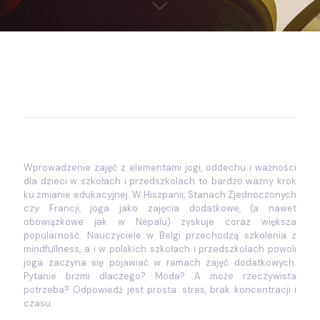
Wprowadzenie zajęć z elementami jogi, oddechu i ważności
dla dzieci w szkołach i przedszkolach to bardzo ważny krok
ku zmianie edukacyjnej. W Hiszpanii, Stanach Zjednoczonych
czy Francji, joga jako zajęcia dodatkowe, (a nawet
obowiązkowe jak w Nepalu) zyskuje coraz większa
popularność. Nauczyciele w Belgi przechodzą szkolenia z
mindfullness, a i w polskich szkołach i przedszkolach powoli
joga zaczyna się pojawiać w ramach zajęć dodatkowych.
Pytanie brzmi dlaczego? Moda? A może rzeczywista
potrzeba? Odpowiedź jest prosta: stres, brak koncentracji i
czasu.