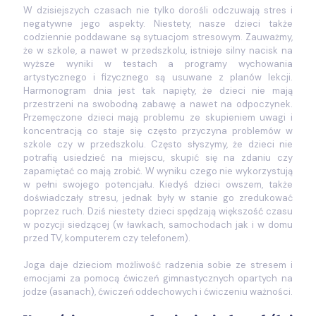
W dzisiejszych czasach nie tylko dorośli odczuwają stres i
negatywne jego aspekty. Niestety, nasze dzieci także
codziennie poddawane są sytuacjom stresowym. Zauważmy,
że w szkole, a nawet w przedszkolu, istnieje silny nacisk na
wyższe wyniki w testach a programy wychowania
artystycznego i fizycznego są usuwane z planów lekcji.
Harmonogram dnia jest tak napięty, że dzieci nie mają
przestrzeni na swobodną zabawę a nawet na odpoczynek.
Przemęczone dzieci mają problemu ze skupieniem uwagi i
koncentracją co staje się często przyczyna problemów w
szkole czy w przedszkolu. Często słyszymy, że dzieci nie
potrafią usiedzieć na miejscu, skupić się na zdaniu czy
zapamiętać co mają zrobić. W wyniku czego nie wykorzystują
w pełni swojego potencjału. Kiedyś dzieci owszem, także
doświadczały stresu, jednak były w stanie go zredukować
poprzez ruch. Dziś niestety dzieci spędzają większość czasu
w pozycji siedzącej (w ławkach, samochodach jak i w domu
przed TV, komputerem czy telefonem).
Joga daje dzieciom możliwość radzenia sobie ze stresem i
emocjami za pomocą ćwiczeń gimnastycznych opartych na
jodze (asanach), ćwiczeń oddechowych i ćwiczeniu ważności.