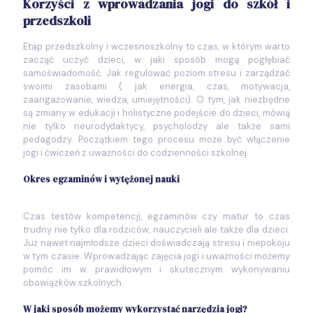
Korzyści z wprowadzania jogi do szkół i
przedszkoli
Etap przedszkolny i wczesnoszkolny to czas, w którym warto
zacząć uczyć dzieci, w jaki sposób mogą pogłębiać
samoświadomość. Jak regulować poziom stresu i zarządzać
swoimi zasobami ( jak energia, czas, motywacja,
zaangażowanie, wiedza, umiejętności). O tym, jak niezbędne
są zmiany w edukacji i holistyczne podejście do dzieci, mówią
nie tylko neurodydaktycy, psycholodzy ale także sami
pedagodzy. Początkiem tego procesu może być włączenie
jogi i ćwiczeń z uważności do codzienności szkolnej.
Okres egzaminów i wytężonej nauki
Czas testów kompetencji, egzaminów czy matur to czas
trudny nie tylko dla rodziców, nauczycieli ale także dla dzieci.
Już nawet najmłodsze dzieci doświadczają stresu i niepokoju
w tym czasie. Wprowadzając zajęcia jogi i uważności możemy
pomóc im w prawidłowym i skutecznym wykonywaniu
obowiązków szkolnych.
W jaki sposób możemy wykorzystać narzędzia jogi?