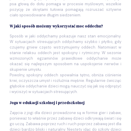
psa głową do dołu pomaga w procesie myślowym, wszelkie
pozycję ze skrętami tułowia pomagają rozruszać sztywne
ciało spowodowane długim siedzeniem.
W jaki sposób możemy wykorzystać moc oddechu?
Sposób w jaki oddychamy pokazuje nasz stan emocjonalny.
W sytuacjach stresujących oddychamy szybko i płytko, gdy
czujemy gniew często wstrzymujemy oddech. Natomiast w
stanie relaksu oddech jest spokojny i rytmiczny. W sezonie
wzmożonych egzaminów prawidłowe oddychanie może
okazać się najlepszym sposobem na uspokojenie nerwów i
skupienie umysłu.
Powolny, spokojny oddech spowalnia tętno, obniża ciśnienie
krwi, oczyszcza umysł i rozluźnia mięśnie. Regularnie ćwicząc
głębokie oddychanie dzieci mogą nauczyć się jak się odprężyć
i wyciszyć w sytuacjach stresujących.
Joga w edukacji szkolnej i przedszkolnej
Zajęcia z jogi dla dzieci prowadzone są w formie gier i zabaw,
ponieważ to właśnie przez zabawę dzieci odkrywają świat i się
go uczą. Zabawa poprzez ruch i ruch poprzez zabawę jest dla
dzieci bardzo bliski i naturalny. Niestety idąc do szkoły dzieci